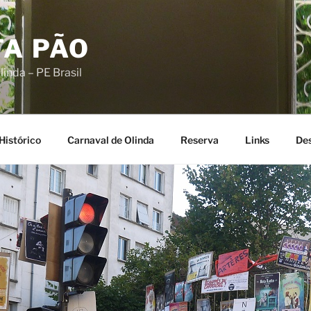
TA PÃO
linda – PE Brasil
 Histórico
Carnaval de Olinda
Reserva
Links
Des