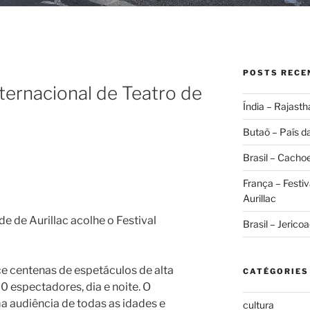
POSTS RECE
nternacional de Teatro de
Índia – Rajast
Butaõ – País da
Brasil – Cachoe
França – Festiv
Aurillac
e de Aurillac acolhe o Festival
Brasil – Jeric
ece centenas de espetáculos de alta
CATÉGORIES
 espectadores, dia e noite. O
a audiência de todas as idades e
cultura