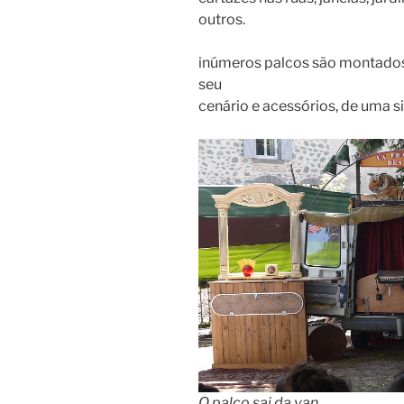
outros.
inúmeros palcos são montados
seu
cenário e acessórios, de uma 
O palco sai da van