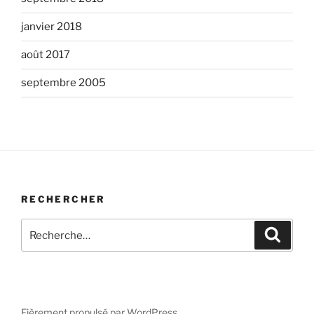
janvier 2018
août 2017
septembre 2005
RECHERCHER
Recherche
Recher
pour
:
Fièrement propulsé par WordPress