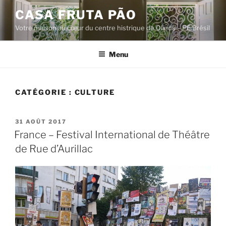
Aller
CASA FRUTA PÃO
au
Votre maison au cœur du centre histrique de Olinda – PE Brésil
contenu
principal
Menu
CATÉGORIE :
CULTURE
PUBLIÉ
31 AOÛT 2017
LE
France – Festival International de Théâtre
de Rue d’Aurillac